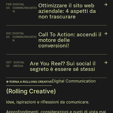
Ottimizzare il sito web
FEB
DIGITAL
24
COMMUNICATIO
aziendale: 4 aspetti da
N
non trascurare
Call To Action: accendi il
DIC
DIGITAL
23
COMMUNICATIO
motore delle
N
conversioni!
Are You Reel? Sui social il
SET
SOCIAL
23
MEDIA
segreto è essere sé stessi
Digital Communication
TORNA A ROLLIING CREATIVE
(Rolling Creative)
Idee, ispirazioni e riflessioni da comunicare.
Approfondimenti, considerazioni e punti di vista mai