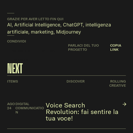
GRAZIE PER AVER LETTO FIN QUI
AI
,
Artificial Intelligence
,
ChatGPT
,
intelligenza
artificiale
,
marketing
,
Midjourney
CONDIVIDI
PARLACI DEL TUO
COPIA
PROGETTO
LINK
FACEBOOK
TWITTER
LINKEDIN
NEXT
ITEMS
DISCOVER
ROLLING
CREATIVE
Voice Search
AGO
DIGITAL
24
COMMUNICATIO
Revolution: fai sentire la
N
tua voce!