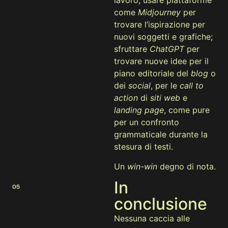
lavoro; usare piattaforme
come
Midjourney
per
trovare l’ispirazione per
nuovi soggetti e grafiche;
sfruttare
ChatGPT
per
trovare nuove idee per il
piano editoriale del
blog
o
dei
social
, per le
call to
action
di
siti web
e
landing page
, come pure
per un confronto
grammaticale durante la
stesura di testi.
Un
win-win
degno di nota.
In
05
conclusione
Nessuna caccia alle