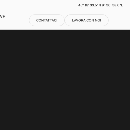
45° 18' 33.5"N 9° 30' 38.0"E
IVE
CONTATTACI
LAVORA CON NOI