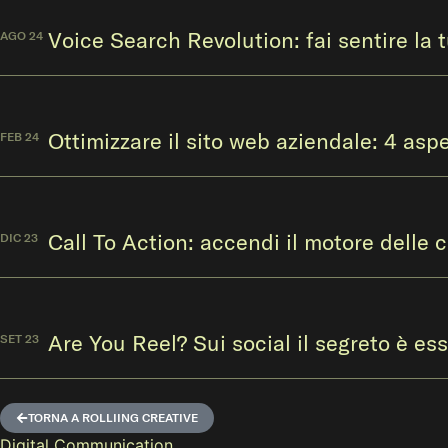
Voice Search Revolution: fai sentire la 
AGO 24
Ottimizzare il sito web aziendale: 4 asp
FEB 24
Call To Action: accendi il motore delle 
DIC 23
Are You Reel? Sui social il segreto è ess
SET 23
TORNA A ROLLIING CREATIVE
Digital Communication