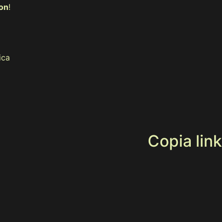
on
!
ica
Copia link