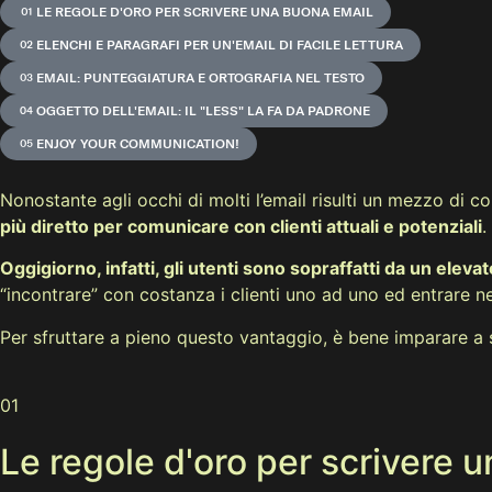
LE REGOLE D'ORO PER SCRIVERE UNA BUONA EMAIL
ELENCHI E PARAGRAFI PER UN'EMAIL DI FACILE LETTURA
EMAIL: PUNTEGGIATURA E ORTOGRAFIA NEL TESTO
OGGETTO DELL'EMAIL: IL "LESS" LA FA DA PADRONE
ENJOY YOUR COMMUNICATION!
Nonostante agli occhi di molti l’email risulti un mezzo di c
più diretto per comunicare con clienti attuali e potenziali
.
Oggigiorno, infatti, gli utenti sono sopraffatti da un elev
“incontrare” con costanza i clienti uno ad uno ed entrare ne
Per sfruttare a pieno questo vantaggio, è bene imparare a s
01
Le regole d'oro per scrivere 