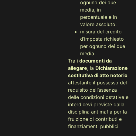
ognuno dei due
media, in
percentuale e in
valore assoluto;
misura del credito
d’imposta richiesto
per ognuno dei due
media.
Tra i
documenti da
allegare
, la
Dichiarazione
sostitutiva di atto notorio
attestante il possesso del
requisito dell’assenza
delle condizioni ostative e
interdicevi previste dalla
disciplina antimafia per la
fruizione di contributi e
finanziamenti pubblici.