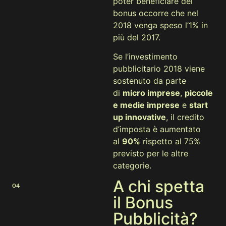
poter beneficiare del
bonus occorre che nel
2018 venga speso l’1% in
più del 2017.
Se l’investimento
pubblicitario 2018 viene
sostenuto da parte
di
micro imprese
,
piccole
e medie imprese
e
start
up innovative
, il credito
d’imposta è aumentato
al
90%
rispetto al 75%
previsto per le altre
categorie.
A chi spetta
04
il Bonus
Pubblicità?