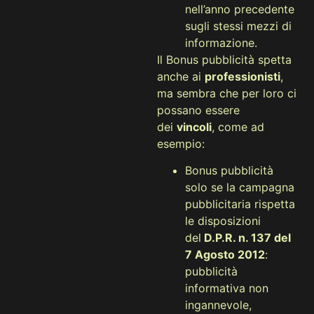
nell’anno precedente
sugli stessi mezzi di
informazione.
Il Bonus pubblicità spetta
anche ai
professionisti
,
ma sembra che per loro ci
possano essere
dei
vincoli
, come ad
esempio:
Bonus pubblicità
solo se la campagna
pubblicitaria rispetta
le disposizioni
del
D.P.R. n. 137 del
7 Agosto 2012
:
pubblicità
informativa non
ingannevole,