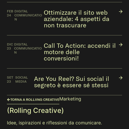
Ottimizzare il sito web
FEB
DIGITAL
24
COMMUNICATIO
aziendale: 4 aspetti da
N
non trascurare
Call To Action: accendi il
DIC
DIGITAL
23
COMMUNICATIO
motore delle
N
conversioni!
Are You Reel? Sui social il
SET
SOCIAL
23
MEDIA
segreto è essere sé stessi
Marketing
TORNA A ROLLIING CREATIVE
(Rolling Creative)
Idee, ispirazioni e riflessioni da comunicare.