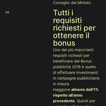
Consiglio dei Ministri.
Tutti i
03
requisiti
richiesti per
ottenere il
bonus
Uno dei più importanti
requisiti richiesti per
beneficiare del Bonus
pubblicità 2018 è quello
di effettuare investimenti
in campagne pubblicitarie
in misura
maggiore
almeno dell’1%
rispetto all’anno
precedente
. Quindi per