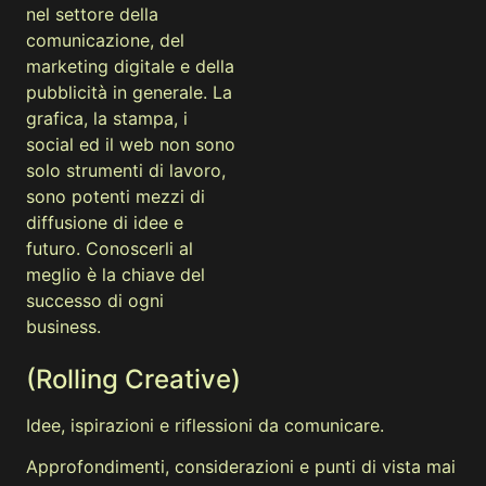
nel settore della
comunicazione, del
marketing digitale e della
pubblicità in generale. La
grafica, la stampa, i
social ed il web non sono
solo strumenti di lavoro,
sono potenti mezzi di
diffusione di idee e
futuro. Conoscerli al
meglio è la chiave del
successo di ogni
business.
(Rolling Creative)
Idee, ispirazioni e riflessioni da comunicare.
Approfondimenti, considerazioni e punti di vista mai