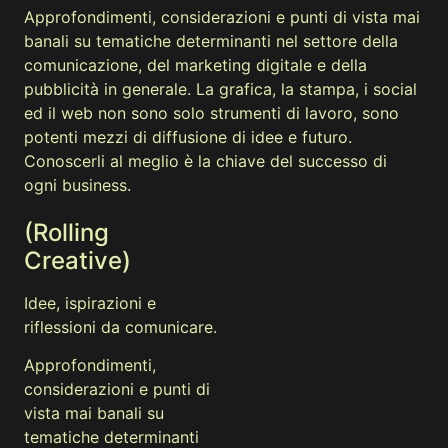
Approfondimenti, considerazioni e punti di vista mai
banali su tematiche determinanti nel settore della
comunicazione, del marketing digitale e della
pubblicità in generale. La grafica, la stampa, i social
ed il web non sono solo strumenti di lavoro, sono
potenti mezzi di diffusione di idee e futuro.
Conoscerli al meglio è la chiave del successo di
ogni business.
(Rolling
Creative)
Idee, ispirazioni e
riflessioni da comunicare.
Approfondimenti,
considerazioni e punti di
vista mai banali su
tematiche determinanti