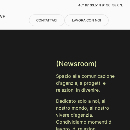
45° 18' 33.5"N 9° 30' 38.0"E
IVE
CONTATTACI
LAVORA CON NOI
(Newsroom)
Spazio alla comunicazione
d'agenzia, a progetti e
relazioni in divenire.
Dedicato solo a noi, al
nostro mondo, al nostro
vivere d'agenzia.
Condividiamo momenti di
lavoro, di relazioni