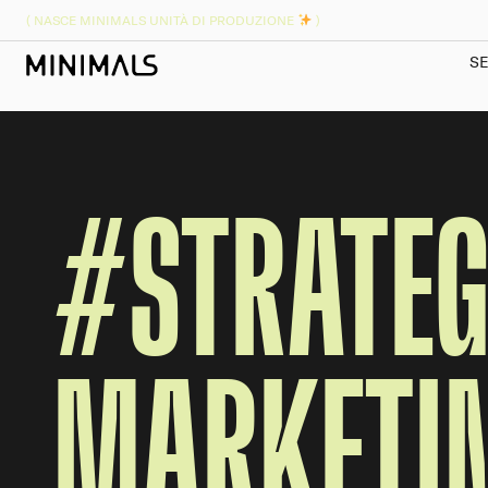
( NASCE MINIMALS UNITÀ DI PRODUZIONE
)
SE
#STRATEG
MARKETI