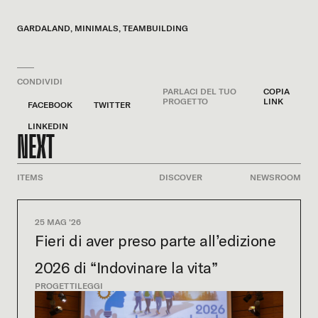
GARDALAND
,
MINIMALS
,
TEAMBUILDING
CONDIVIDI
PARLACI DEL TUO
COPIA
PROGETTO
LINK
FACEBOOK
TWITTER
LINKEDIN
NEXT
ITEMS
DISCOVER
NEWSROOM
25 MAG '26
Fieri di aver preso parte all’edizione
2026 di “Indovinare la vita”
PROGETTI
LEGGI