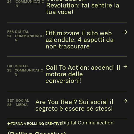
24
COMMUNICATIO
Revolution: fai sentire la
N
tua voce!
Ottimizzare il sito web
FEB
DIGITAL
24
COMMUNICATIO
aziendale: 4 aspetti da
N
non trascurare
Call To Action: accendi il
DIC
DIGITAL
23
COMMUNICATIO
motore delle
N
conversioni!
Are You Reel? Sui social il
SET
SOCIAL
23
MEDIA
segreto è essere sé stessi
Digital Communication
TORNA A ROLLIING CREATIVE