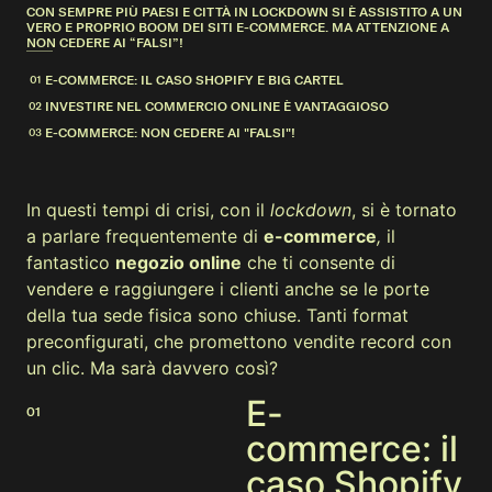
CON SEMPRE PIÙ PAESI E CITTÀ IN LOCKDOWN SI È ASSISTITO A UN
VERO E PROPRIO BOOM DEI SITI E-COMMERCE. MA ATTENZIONE A
NON CEDERE AI “FALSI”!
E-COMMERCE: IL CASO SHOPIFY E BIG CARTEL
INVESTIRE NEL COMMERCIO ONLINE È VANTAGGIOSO
E-COMMERCE: NON CEDERE AI "FALSI"!
In questi tempi di crisi, con il
lockdown
, si è tornato
a parlare frequentemente di
e-commerce
,
il
fantastico
negozio online
che ti consente di
vendere e raggiungere i clienti anche se le porte
della tua sede fisica sono chiuse. Tanti format
preconfigurati, che promettono vendite record con
un clic. Ma sarà davvero così?
E-
01
commerce: il
caso Shopify