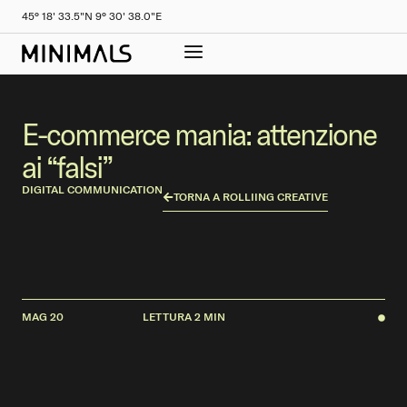
45° 18' 33.5"N 9° 30' 38.0"E
E-commerce mania: attenzione
ai “falsi”
DIGITAL COMMUNICATION
TORNA A ROLLIING CREATIVE
MAG 20
LETTURA 2 MIN