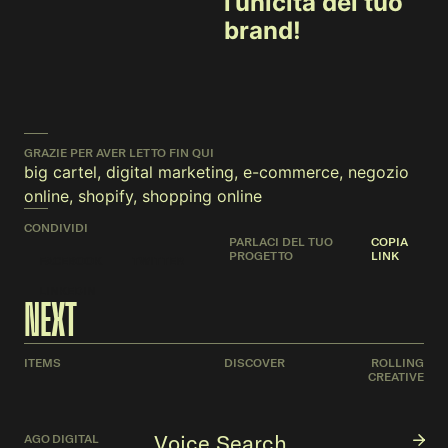
l’unicità del tuo
brand!
GRAZIE PER AVER LETTO FIN QUI
big cartel
,
digital marketing
,
e-commerce
,
negozio
online
,
shopify
,
shopping online
CONDIVIDI
PARLACI DEL TUO
COPIA
PROGETTO
LINK
FACEBOOK
TWITTER
LINKEDIN
NEXT
ITEMS
DISCOVER
ROLLING
CREATIVE
Voice Search
AGO
DIGITAL