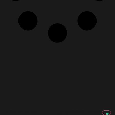
© 2026
MINIMALS SRL
P.IVA 08382670969
|
PRIVACY &
POLICY