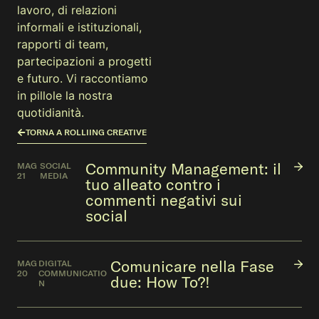
lavoro, di relazioni
informali e istituzionali,
rapporti di team,
partecipazioni a progetti
e futuro. Vi raccontiamo
in pillole la nostra
quotidianità.
TORNA A ROLLIING CREATIVE
Community Management: il
MAG
SOCIAL
21
MEDIA
tuo alleato contro i
commenti negativi sui
social
Comunicare nella Fase
MAG
DIGITAL
20
COMMUNICATIO
due: How To?!
N