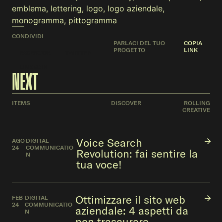
emblema
,
lettering
,
logo
,
logo aziendale
,
monogramma
,
pittogramma
CONDIVIDI
PARLACI DEL TUO
COPIA
PROGETTO
LINK
FACEBOOK
TWITTER
LINKEDIN
NEXT
ITEMS
DISCOVER
ROLLING
CREATIVE
Voice Search
AGO
DIGITAL
24
COMMUNICATIO
Revolution: fai sentire la
N
tua voce!
Ottimizzare il sito web
FEB
DIGITAL
24
COMMUNICATIO
aziendale: 4 aspetti da
N
non trascurare