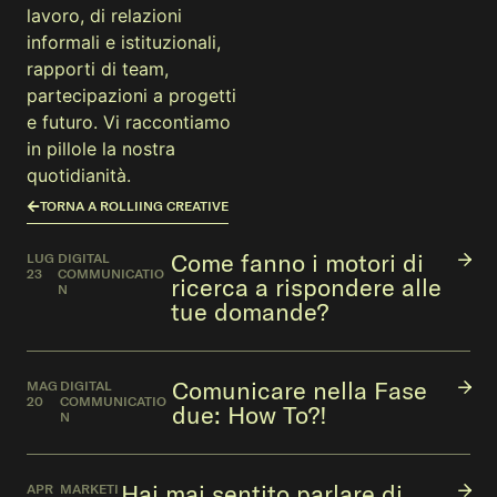
lavoro, di relazioni
informali e istituzionali,
rapporti di team,
partecipazioni a progetti
e futuro. Vi raccontiamo
in pillole la nostra
quotidianità.
TORNA A ROLLIING CREATIVE
Come fanno i motori di
LUG
DIGITAL
23
COMMUNICATIO
ricerca a rispondere alle
N
tue domande?
Comunicare nella Fase
MAG
DIGITAL
20
COMMUNICATIO
due: How To?!
N
Hai mai sentito parlare di
APR
MARKETI